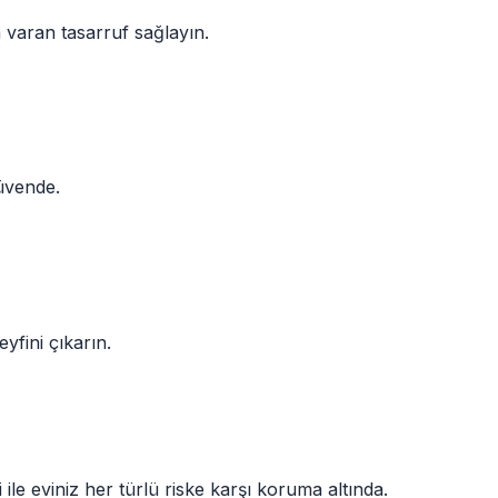
a varan tasarruf sağlayın.
güvende.
yfini çıkarın.
ri ile eviniz her türlü riske karşı koruma altında.