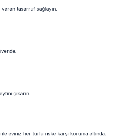
a varan tasarruf sağlayın.
güvende.
yfini çıkarın.
ri ile eviniz her türlü riske karşı koruma altında.