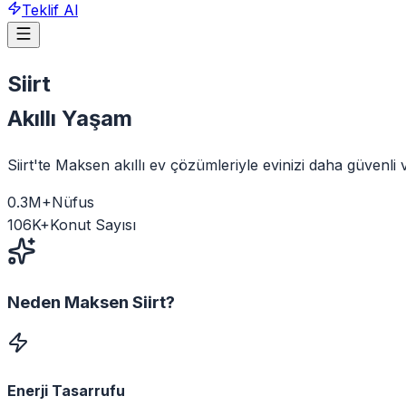
Teklif Al
Siirt
Akıllı Yaşam
Siirt'te Maksen akıllı ev çözümleriyle evinizi daha güvenli
0.3
M+
Nüfus
106
K+
Konut Sayısı
Neden Maksen
Siirt
?
Enerji Tasarrufu