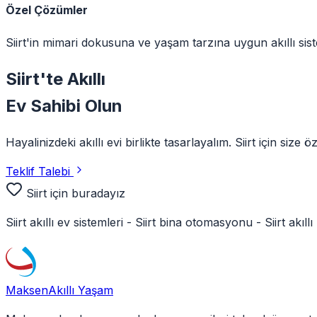
Özel Çözümler
Siirt'in mimari dokusuna ve yaşam tarzına uygun akıllı sist
Siirt
'te
Akıllı
Ev Sahibi Olun
Hayalinizdeki akıllı evi birlikte tasarlayalım.
Siirt
için size öz
Teklif Talebi
Siirt
için buradayız
Siirt
akıllı ev sistemleri -
Siirt
bina otomasyonu -
Siirt
akıllı
Maksen
Akıllı Yaşam