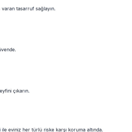
a varan tasarruf sağlayın.
güvende.
yfini çıkarın.
ri ile eviniz her türlü riske karşı koruma altında.