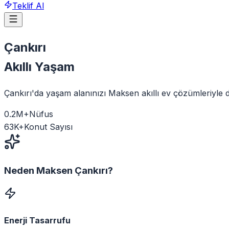
Teklif Al
Çankırı
Akıllı Yaşam
Çankırı'da yaşam alanınızı Maksen akıllı ev çözümleriyle da
0.2
M+
Nüfus
63
K+
Konut Sayısı
Neden Maksen
Çankırı
?
Enerji Tasarrufu