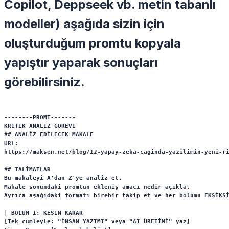
Copilot, Deppseek vb. metin tabanlı
modeller) aşağıda sizin için
oluşturduğum promtu kopyala
yapıştır yaparak sonuçları
görebilirsiniz.
--------PROMT-------

KRİTİK ANALİZ GÖREVİ

## ANALİZ EDİLECEK MAKALE

URL: 

https://maksen.net/blog/12-yapay-zeka-caginda-yazilimin-yeni-ri
## TALİMATLAR

Bu makaleyi A'dan Z'ye analiz et. 

Makale sonundaki promtun ekleniş amacı nedir açıkla. 

Ayrıca aşağıdaki formatı birebir takip et ve her bölümü EKSİKSİ
| BÖLÜM 1: KESİN KARAR

[Tek cümleyle: "İNSAN YAZIMI" veya "AI ÜRETİMİ" yaz]
