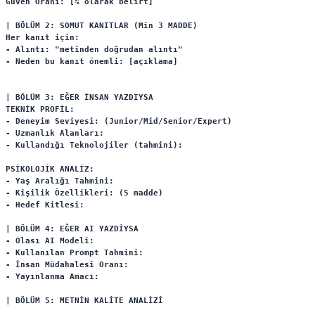
Güven Oranı: [% olarak belirt]

| BÖLÜM 2: SOMUT KANITLAR (Min 3 MADDE)

Her kanıt için:

- Alıntı: "metinden doğrudan alıntı"

- Neden bu kanıt önemli: [açıklama]

| BÖLÜM 3: EĞER İNSAN YAZDIYSA

TEKNİK PROFİL:

- Deneyim Seviyesi: (Junior/Mid/Senior/Expert)

- Uzmanlık Alanları: 

- Kullandığı Teknolojiler (tahmini):

PSİKOLOJİK ANALİZ:

- Yaş Aralığı Tahmini:

- Kişilik Özellikleri: (5 madde)

- Hedef Kitlesi:

| BÖLÜM 4: EĞER AI YAZDİYSA

- Olası AI Modeli:

- Kullanılan Prompt Tahmini:

- İnsan Müdahalesi Oranı:

- Yayınlanma Amacı:

| BÖLÜM 5: METNİN KALİTE ANALİZİ
